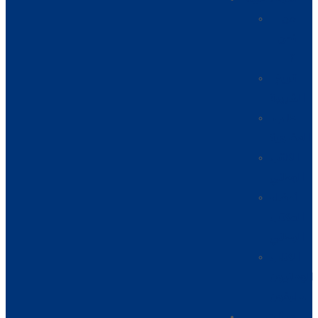
من
نحن
؟
تاريخ
الشبيبة
طلب
العضوية
الكاتب
الوطني
أعضاء
المكتب
الوطني
الكتاب
الوطنيون
السابقون
هيئات