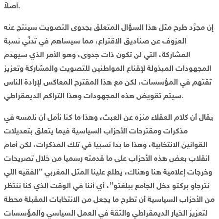
أصلاً.
إن مجرَّد طرح مثل هذا السؤال المتعلق بجدوى التصويت سينتج عنه
العزوف عن صناديق الاقتراع، مما سيساهم في تدنِّي نسبة
المشاركة، التي لن تكون ذات جدوى، وهو الأمر الذي سيهدم
المجهودات المبذولة لإقناع المواطنين للتصويت والمشاركة وتعزيز
ثقتهم في المؤسسات، لكن مع هذا المقترح المعاكس لإرادة الناس
سيتم تقويض هذه المجهودات وهذا التراكم الديمقراطي.
يقال أن كلام العقلاء منزه عن العبث، وهذا ما كنا نأمل أن نلمسه في
مذكرات ومقترحات الأحزاب السياسية فيما يتعلق بتعديلات
القوانين الانتخابية، وهذا ما بدا نسبيا في تلك المذكرات، لكن أمام
انقلاب بعض هذه الأحزاب على ما قدمته رسميا من خلال تصريحات
وخرجات إعلامية هنا وهناك، يطلع علينا المثل المغربي ’’الفقيه اللي
نترجاو بركتو دخل الجامع ببلغتو’’، أي أننا في الوقت الذي كنا ننتظر
من الأحزاب السياسية أن تطرح ما يجعل من الانتخابات المقبلة محطة
لتعزيز الخيار الديمقراطي والثقة في العمل السياسي والمؤسسات