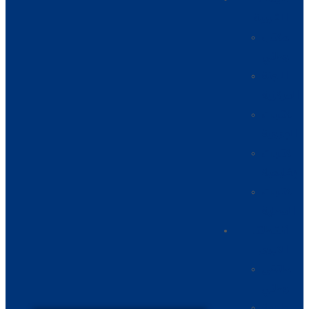
الشبيبة
المكتب
الوطني
اللجنة
المركزية
الكتابات
الجهوية
الكتابات
الإقليمية
الكتابات
المحلية
أنشطتنا
الكبرى
الملتقى
الوطني
الجامعة