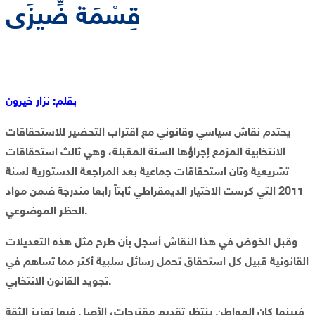
قِسْمَة ضِّيزَى
بقلم: نزار خيرون
يحتدم نقاش سياسي وقانوني مع اقتراب التحضير للاستحقاقات
الانتخابية المزمع إجراؤها السنة المقبلة، وهي ثالث استحقاقات
تشريعية وثان استحقاقات جماعية بعد المراجعة الدستورية لسنة
2011 التي كرست الاختيار الديمقراطي ثابتاً رابعا مندرجة ضمن مواد
الحظر الموضوعي.
وقبل الخوض في هذا النقاش أسجل بأن طرح مثل هذه التعديلات
القانونية قبيل كل استحقاق تحمل رسائل سلبية أكثر مما تساهم في
تجويد القانون الانتخابي.
فبينما كان المواطن ينتظر تقديم مقترحات، الأصل فيها تعزيز الثقة