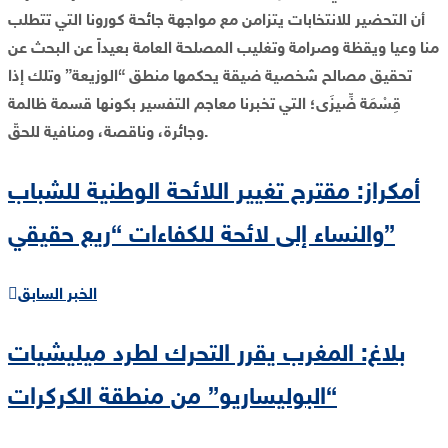
أن التحضير للانتخابات يتزامن مع مواجهة جائحة كورونا التي تتطلب
منا وعيا ويقظة وصرامة وتغليب المصلحة العامة بعيداً عن البحث عن
تحقيق مصالح شخصية ضيقة يحكمها منطق “الوزيعة” وتلك إذا
قِسْمَة ضِّيزَى؛ التي تخبرنا معاجم التفسير بكونها قسمة ظالمة
وجائرة، وناقصة، ومنافية للحقّ.
أمكراز: مقترح تغيير اللائحة الوطنية للشباب
والنساء إلى لائحة للكفاءات “ريع حقيقي”
الخبر السابق
بلاغ: المغرب يقرر التحرك لطرد ميليشيات
“البوليساريو” من منطقة الكركرات