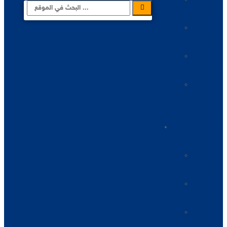
التربوية
الحملة
الوطنية
المنتدى
السياسي
منتدى
الفكر
والحوار
فضاء
الإعلام
بيانات
وبلاغات
الوثائق
والملفات
في
أعين