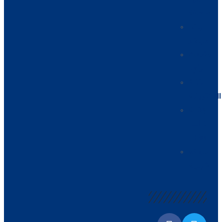
الصحافة
البث
المباشر
مقالات
الرأي
القناة
الإلكترونية
الإذاعة
JJD
FM
مواقع
شبابية