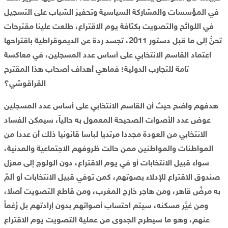
في المؤسسات والمشاركة السياسية وتحفيز الشباب على التسجيل
في اللوائح والتصويت بكثافة يوم الاقتراع، طلعت علينا مقترحات
تحنُّ إلى ما قبل دستور 2011، تجسد ردة عن الديموقراطية باقتراحها
اعتماد القاسم الانتخابي على أساس عدد المسجلين، في معاكسة
تامة للتجارب الدولية؛ فماهي أهداف أصحاب هذا المقترح
القراقوشي؟
هدفهم واضح حيث أن القاسم الانتخابي على أساس عدد المسجلين
عوض عدد الأصوات الصحيحة المعمول به حالياً، سيمكن الفساد
الانتخابي من العودة مجددا مرتديا لباسا قانونيا ذلك أن عددا من
المواطنات والمواطنين ممن حالت ظروفهم الاجتماعية والمدنية،
سواء قبيل الانتخابات أو في يوم الاقتراع، دون الولوج إلى معزل
صندوق الاقتراع للإدلاء بصوتهم، كمن توفي قبيل الانتخابات أو ألمَّ
به مرضٌ قاهر، ومن هاجر خارج المغرب، ومن قاطع التصويت أصلا،
ومن غيَّر مسكنه، سيتم احتساب أصواتهم بدون إرادتهم بل رُغماً
عنهم، وهو ما سيطرح الجدوى من عملية التصويت يوم الاقتراع