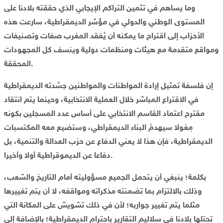
وما يساهم في تثمين التراكم الإيجابي الذي حققته بلادنا على
المستوى الوطني والدولي في مؤشر الديمقراطية، سارعت هذه
الأحزاب إلى اقتراح ما يمكنه أن يُفقد المغرب صفات وتصنيفات
ومواقع متقدمة مع هيئات ومنظمات دولية وينسف كل المجهودات
المحققة.
إن فلسفة تمثيل إرادة المواطنات والمواطنين جسَّدته الديمقراطية
في الاقتراع المباشر خلال العملية الانتخابية، وحينما يتم انتقاد
مقترح اعتماد القاسم الانتخابي على أساس عدد المسجلين بكونه
مِعْولا سيهدمُ البناء الديمقراطي، وستضيع معه المكتسبات
الديمقراطية، فإن هذا لا يعني الدفاع عن حزب العدالة والتنمية، بل
دفاعا عن الديموقراطية أولا وأخيرا.
بكلمة؛ ينبغي أن يتحمل الجميع مسؤوليته أمام التاريخ والشعب،
وذلك بالالتزام بما تضمنته مذكراته ومواقفه، لا أن يتم تغييرها
مثلما يتم تغيير جواربه؛ لأن في ذلك تشويش على المكانة التي
تحتلها بلادنا في سلاليم التقارير باحترام الديمقراطية؛ بالإضافة إلى