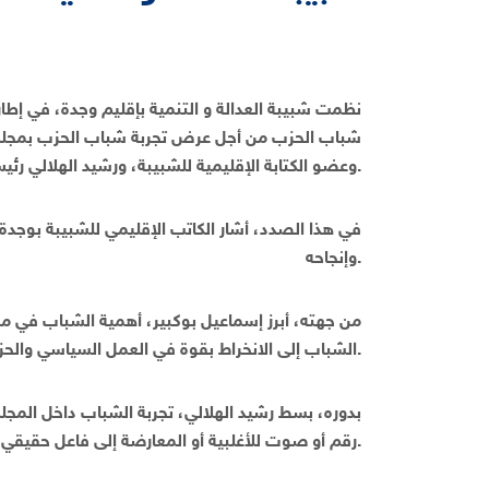
نظمت شبيبة العدالة و التنمية بإقليم وجدة، في إطا
شباب الحزب من أجل عرض تجربة شباب الحزب بمجلس 
وعضو الكتابة الإقليمية للشبيبة، ورشيد الهلالي رئيس فريق البيجيدي بمجلس جماعة وجدة.
في هذا الصدد، أشار الكاتب الإقليمي للشبيبة بوجدة
وإنجاحه.
من جهته، أبرز إسماعيل بوكبير، أهمية الشباب في مشرو
الشباب إلى الانخراط بقوة في العمل السياسي والحزبي، والتسجيل في اللوائح الانتخابية باعتباره مدخلا من مداخل هذا الانخراط.
بدوره، بسط رشيد الهلالي، تجربة الشباب داخل المج
رقم أو صوت للأغلبية أو المعارضة إلى فاعل حقيقي، وقوة اقتراحية وتوجيهية داخل المجلس والترافع من أجل مصلحة المواطن.