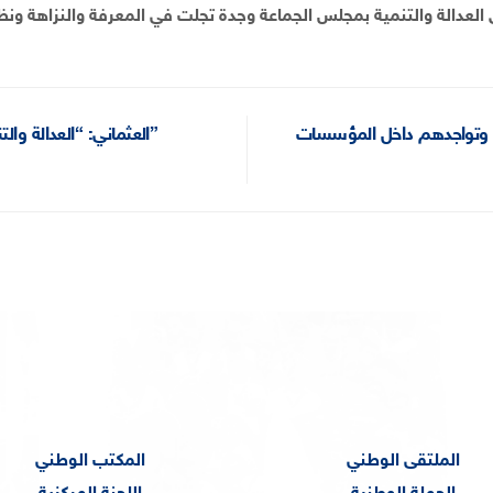
اب وتواجدهم داخل المؤسسات
العثماني: “العدالة والتنمية” مدرسة “المعقول” و”ما فكرشناش العجينة”
الملتقى الوطني
المكتب الوطني