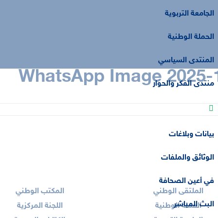
الجامعة التربوية
الحملة الوطنية
المنتدى السياسي
WhatsApp Image 2025-10
منتدى الفكر والحوار
فضاء الإعلام
بيانات وبلاغات
الوثائق والملفات
في أعين الصحافة
الملتقى الوطني
المكتب الوطني
البث المباشر
الحملة الوطنية
اللجنة المركزية