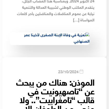
24 أكتوبر 2024. وبمناسبة هذا المصاب الجلل،
يتقدم المكتب الوطني لشبيبة العدالة والتنمية
نيابة عن عموم المناضلات والمناضلين بأحر كلمات
المواساة […]
23/10/2024
الموذن: هناك من يبحث
عن “تاصهيونيت في
قالب “تامغرابيت”.. ولا