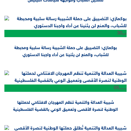
لتمكين الشباب ومواجهة سياسات التيئيس
30
مايو
بوكمازي: التضييق على حملة الشبيبة رسالة سلبية ومحبطة
للشباب، والمنع لن يثنينا عن أداء واجبنا الدستوري
05
ديسمبر
شبيبة العدالة والتنمية تنظم المهرجان الافتتاحي لحملتها
الوطنية لنصرة الأقصى وتعميق الوعي بالقضية الفلسطينية