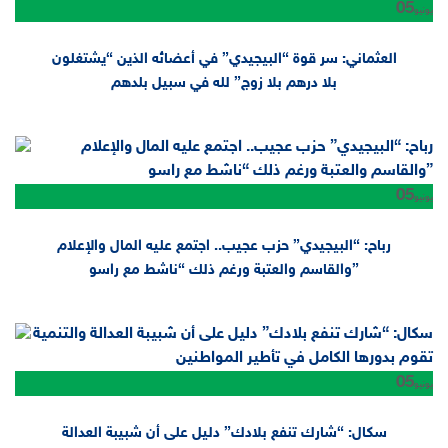
05
يونيو
العثماني: سر قوة “البيجيدي” في أعضائه الذين “يشتغلون
بلا درهم بلا زوج” لله في سبيل بلدهم
05
يونيو
رباح: “البيجيدي” حزب عجيب.. اجتمع عليه المال والإعلام
والقاسم والعتبة ورغم ذلك “ناشط مع راسو”
05
يونيو
سكال: “شارك تنفع بلادك” دليل على أن شبيبة العدالة