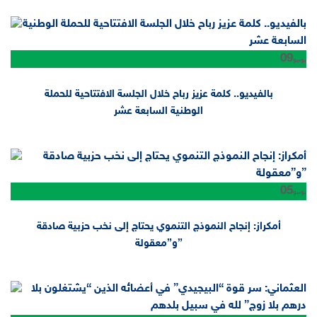
09
يونيو
بالفيديو.. كلمة عزيز رباح خلال الجلسة الافتتاحية للحملة
الوطنية السابعة عشر
05
يونيو
أمكراز: إنجاح النموذج التنموي يحتاج إلى نخب حزبية صادقة
و”معقولة”