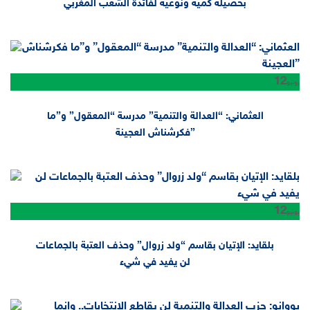
بحصيلة كمية ونوعية لفائدة الشعب المغربي
12
يونيو
العثماني: “العدالة والتنمية” مدرسة “المعقول” و”ما
فكرشناش العجينة”
12
يونيو
بلقايد: الإتيان بقاسم “ولد زروال” وحذف العتبة بالجماعات
لن يفيد في شيء