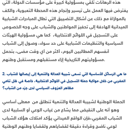
هذه الرهانات تلقي بمسؤولية كبيرة على مؤسسات الدولة، التي
يفترض فيها العمل على تيسير وإنجاح هذه المحطة التعبوية، والكف
بالموازاة مع ذلك عن أشكال التضييق التي تطال المبادرات الشبابية
الميدانية الهادفة إلى تحفيز المواطنين والشباب على وجه الخصوص
على التسجيل في اللوائح الانتخابية، كما هي مسؤولية الهيئات
السياسية والتنظيمات الشبابية على حد سواء، وصول إلى الشباب
أنفسهم المطالبين اليوم، أكثر من أي وقت مضى، بتحمل
مسؤوليتهم التاريخية إزاء مستقبلهم ومستقبل وطنهم.
2. ما هي الرسائل الأساسية التي تسعى شبيبة العدالة والتنمية إلى إيصالها للشباب
المغربي من خلال مواكبة حملة التسجيل في اللوائح الانتخابية، خاصة في ظل تنامي
مظاهر العزوف السياسي لدى جزء من الشباب؟
الحملة الوطنية لشبيبة العدالة والتنمية تنطلق من معطى أساسي
وهو أنه على النقيض مما يشاع من غياب الوعي أو السلبية لدى
الشباب المغربي،فإن الواقع الميداني يؤكد امتلاك هؤلاء الشباب
لوعي ناضج وقراءة دقيقة لقضاياهم ولقضايا وطنهم الوطنية