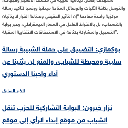
تستهدف إطلاق دينامية شبيبة في مختلف الأقاليم والجهات،
والتوسل بكافة الآليات والوسائل المتاحة ميدانيا ورقميا لتأكيد رسالة
مركزية واحدة مفادها “إن التأثير الحقيقي وصناعة القرار لا يتأتيان
بالانسحاب، بل بالانخراط الفاعل في المسار الديمقراطي، وعبر بوابة
التسجيل والمشاركة بكثافة في الاستحقاقات الانتخابية المقبلة”.
بوكمازي: التضييق على حملة الشبيبة رسالة
سلبية ومحبطة للشباب، والمنع لن يثنينا عن
أداء واجبنا الدستوري
الخبر السابق
نزار خيرون: البوابة التشاركية للحزب تنقل
الشباب من موقع إبداء الرأي إلى موقع