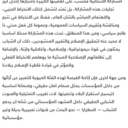
امساركة الانتخابية فحسب، على أهميتها الكبيرة باعتبارها إحدى أبرز
تجليات هذه المشاركة، بل تمتد لتشمل كذلك الانخراط الحزبي،
والاهتمام المباشر بالشأن العام، فضلاً عن الانخراط في تتبع
ومناقشة وتقييم السياسات العمومية، وعموما كل فعل مدني ذا
طابع سياسي، ومن هذا المنطلق، غدت هذه المشاركة مدخلا أساسبا
لا محيد عنه لتحقيق الإصلاح والتغيير المنشودين، ذلك أن الشباب
يمثلون في قوة ديموغرافية، وإصلاحية، وأخلاقية وازنة، بالإضافة
إلى تطلعاتهم الإصلاحية المبدئية ما يوهلعم للانخراط الفعلي
والمؤثر في قيادة قاطرة الإصلاح ببلادنا.
ومن جهة أخرى فإن إتاحة الفرصة لهذه الفئة الحيوية للتعبير عن آرائها
من داخل المؤسسات يمثل صمام أمان حقيقي، وضمانة أساسية
لترسيخ استقرار البلاد وتنميتها. لات تغييب التمثيلية وااصوت
الشبابي الحقيقي داخل المشهد المؤسساتي من شأنه أن يدفع
الشباب — اضطرارا — نحو البحث عن قنوات تعبيرية بديلة وغير
مؤسساتية.