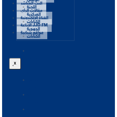
البث المباشر
اللجنة
مقالات الرأي
المركزية
القناة الإلكترونية
الكتابات
الإذاعة JJD FM
الجهوية
مواقع شبابية
الكتابات
الإقليمية
الكتابات
المحلية
X
أنشطتنا
الكبرى
الملتقى
الوطني
الجامعة
التربوية
الحملة
الوطنية