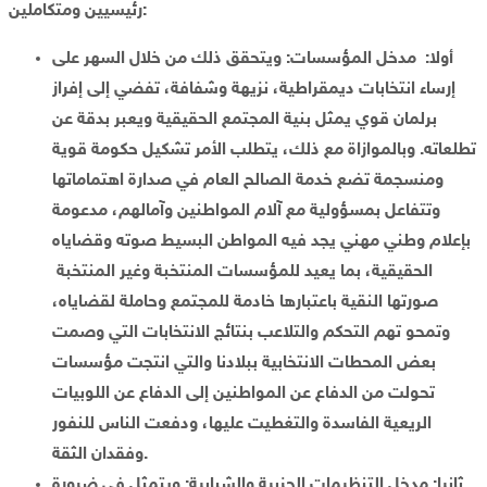
رئيسيين ومتكاملين:
أولا: مدخل المؤسسات: ويتحقق ذلك من خلال السهر على
إرساء انتخابات ديمقراطية، نزيهة وشفافة، تفضي إلى إفراز
برلمان قوي يمثل بنية المجتمع الحقيقية ويعبر بدقة عن
تطلعاته. وبالموازاة مع ذلك، يتطلب الأمر تشكيل حكومة قوية
ومنسجمة تضع خدمة الصالح العام في صدارة اهتماماتها
وتتفاعل بمسؤولية مع آلام المواطنين وآمالهم، مدعومة
بإعلام وطني مهني يجد فيه المواطن البسيط صوته وقضاياه
الحقيقية، بما يعيد للمؤسسات المنتخبة وغير المنتخبة
صورتها النقية باعتبارها خادمة للمجتمع وحاملة لقضاياه،
وتمحو تهم التحكم والتلاعب بنتائج الانتخابات التي وصمت
بعض المحطات الانتخابية ببلادنا والتي انتجت مؤسسات
تحولت من الدفاع عن المواطنين إلى الدفاع عن اللوبيات
الريعية الفاسدة والتغطيت عليها، ودفعت الناس للنفور
وفقدان الثقة.
ثانيا: مدخل التنظيمات الحزبية والشبابية: ويتمثل في ضرورة