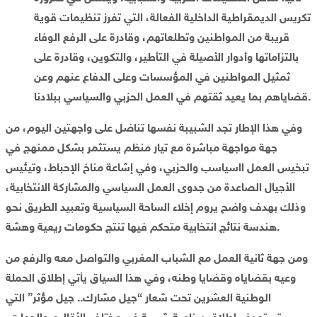
تكريس الديمقراطية الداخلية الفعالة، التي تفرز تنظيمات قوية
قريبة من المواطنين وتطلعاتهم، وقادرة على الرفع الوفاء
بالتزاماتها وأدوار الأصيلة في التأطير، والتكوين، وقادرة على
ثمثيل المواطنين في المؤسسات وعلى الدفاع عنهم وعن
قضاياهم بما يعيد ثقتهم في العمل الحزبي والسياسي ببلادنا.
وفي هذا الإطار تجد الشبيبة نفسها تناضل على واجهتين اليوم، من
جهة مواجهة مباشرة مع تيار منظم يستثمر بشكل ممنهج في
تبخيس العمل ااسياسب والحزبي، وفي إشاعة مناخ الإحباط، وتيئيس
الأجيال الصاعدة من جدوى العمل السياسي والمشاركة الانتخابية،
وذلك بهدف واضح يروم إخلاء الساحة السياسية وتعبيد الطريق نحو
هندسة نتائج انتخابية متحكم فيها تنتج حكومات ريعية وهشة.
ومن جهة ثانية العمل مع الشباب المغربي والتواصل معه والرفع من
وعيه بقضاياه وقضايا وطنه، وفي هذا السياق يأتي إطلاق الحملة
الوطنية العشرين تحت شعار “جيل مشارك.. جيل مؤثر” التي