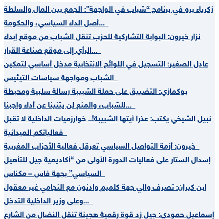
زكرياء برو في برنامج “شباب في الواجهة”: الجمع بين المال والسلطة
أصل الداء السياسي، والحكومة...
نزار خيرون: البوابة التشاركية للحزب تنقل الشباب من موقع إبداء
الرأي إلى موقع صناعة القرار...
عادل الصغير: التسجيل في اللوائح الانتخابية مدخل أساسي لتمكين
الشباب ومواجهة سياسات التيئيس
بوكمازي: التضييق على حملة الشبيبة رسالة سلبية ومحبطة
للشباب، والمنع لن يثنينا عن أداء واجبنا...
نبيل الشيخي يكتب: عذرا أيتها الشبيبة!.. خوارزميات الداخلية لا تقبل
فعالياتكم الميدانية
خيرون: أزمة التواصل السياسي تعرقل فعالية الأحزاب المغربية
إسدال الستار على فعاليات الدورة الأولى من “أكاديمية جيل للتأهيل
السياسي” بجهة فاس – مكناس
ابن كيران: تصرف والي جهة كلميم وادنون مع النجامي غير معقول
وعلى وزير الداخلية التدخل...
إسماعيل حمودي: جيل زد قوة رقمية هجينة تنقل النضال من الشارع