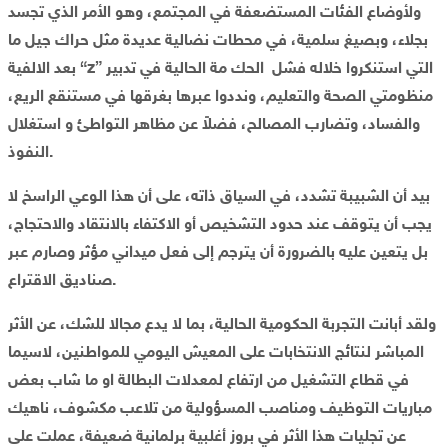
ولأوضاع الفئات المستضعفة في المجتمع، وهو الأمر الذي تجسد
بجلاء، وبصيغ سلمية، في محطات نضالية عديدة مثل حراك جيل ما
بعد الالفية “z” التي استنكروا خلاله فشل الحك مة الحالية في تدبير
منظومتي الصحة والتعليم، ونددوا عبرها بغرقها في مستنقع الريع،
والفساد، وتضارب المصالح، فضلاً عن مظاهر التواطئ و استغلال
النفوذ.
بيد أن الشبيبة تشدد، في السياق ذاته، على أن هذا الوعي الراسخ لا
يجب أن يتوقف عند حدود التشخيص أو الاكتفاء بالانتقاد والاحتجاج،
بل يتعين عليه بالضرورة أن يترجم إلى فعل ميداني مؤثر وصارم عبر
صناديق الاقتراع.
ولقد أبانت التجربة الحكومية الحالية، بما لا يدع مجالا للشك، عن الأثر
المباشر لنتائج الانتخابات على المعيش اليومي للمواطنين، لاسيما
في قطاع التشغيل من ارتفاع لمعدلات البطالة او ما شاب بعض
مباريات التوظيف ومناصب المسؤولية من تلاعب مكشوف، ناهيك
عن تجليات هذا الأثر في بروز أغلبية برلمانية ضعيفة، عملت على