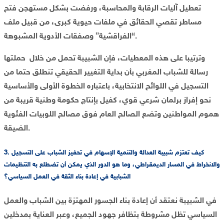
تعطيل آليات الرقابة والمحاسبة، ورفضت بشكل مستهجن فتح
مساطر تقصي الحقائق في ملفات حيوية كبرى، من قبيل ملف
“الفراقشية” وصفقات الأدوية المشبوهة.
وترتيبا على هذه المعطيات، فإن الشبيبة تحمل من خلال حملتها
رسالة للشباب المغربي بأن بداية التغيير الحقيقي تنطلق حتما من
التسجيل في اللوائح الانتخابية، باعتباره الخطوة الأولى والأساسية
نحو إفراز برلمان شرعي قوي، كفيل بإنتاج حكومة وطنية قريبة من
هموم المواطنين وتضع الصالح العام فوق مصالح اللوبيات الفئوية
الضيقة.
3. كيف تعتزم شبيبة العدالة والتنمية الإسهام في تحفيز الشباب على التسجيل
والانخراط في المسار الديمقراطي، وما هو الدور الذي يمكن أن تضطلع به التنظيمات
الشبابية في إعادة بناء الثقة في العمل السياسي؟
في الشبيبة نعتقد أن إعادة بناء الجسور المهتزة بين الشباب والعمل
السياسي تظل مشروطة بتظافر جهود الجميع، وعبر العناية بمدخلين