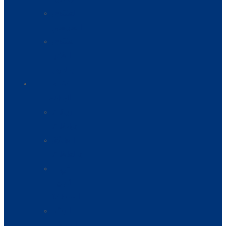
المنتدى
السياسي
منتدى
الفكر
والحوار
فضاء
الإعلام
بيانات
وبلاغات
الوثائق
والملفات
في
أعين
الصحافة
البث
المباشر