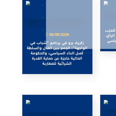
 للحزب
06/06/2026
الرأي
ياسي
زكرياء برو في برنامج “شباب في
الواجهة”: الجمع بين المال والسلطة
أصل الداء السياسي، والحكومة
الحالية عاجزة عن حماية القدرة
الشرائية للمغاربة