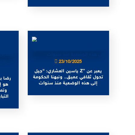
23/10/2025
ياسين العشاري: “جيل Z” يعبر عن
تحول ثقافي عميق.. ونبهنا الحكومة
رضا ب
إلى هذه الوضعية منذ سنوات
هو إ
وتم
التب