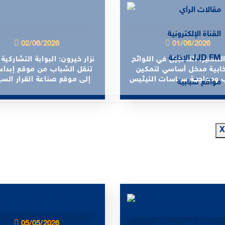
مقالات الرأي
القناة الإلكترونية
02/06/2026
01/06/2026
الإذاعة JJD FM
لصغير: التسجيل في اللوائح
نزار خيرون: البوابة التشاركية
تخابية مدخل أساسي لتمكين
تنقل الشباب من موقع إبداء 
 ومواجهة سياسات التيئيس
إلى موقع صناعة القرار الس
مواقع شبابية
X
05/05/2026