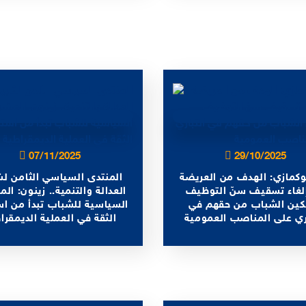
07/11/2025
29/10/2025
وكمازي: الهدف من العريضة
المنتدى السياسي الثامن لش
لغاء تسقيف سنّ التوظيف
العدالة والتنمية.. زينون: الم
كين الشباب من حقهم في
السياسية للشباب تبدأ من اس
اري على المناصب العمومية
الثقة في العملية الديمقرا