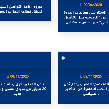
29/04/2026
خيرون: أزمة التواصل السي
تعرقل فعالية الأحزاب المغر
الستار على فعاليات الدورة
ى من “أكاديمية جيل للتأهيل
اسي” بجهة فاس – مكناس
09/11/2025
09/11/2025
المعتصم: المغرب يدفع ثمن
عادل الصغير: جيل زد امتداد 
 النخب الثقافية عن التأطير
20 فبراير في سياق نفسي و
السياسي.
جديد