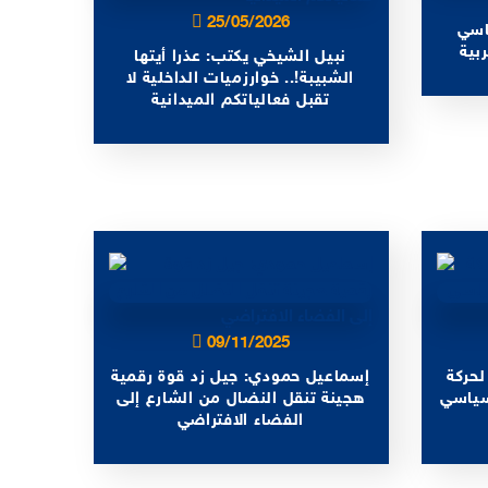
25/05/2026
اسي
بية
نبيل الشيخي يكتب: عذرا أيتها
الشبيبة!.. خوارزميات الداخلية لا
تقبل فعالياتكم الميدانية
09/11/2025
لحركة
إسماعيل حمودي: جيل زد قوة رقمية
سياسي
هجينة تنقل النضال من الشارع إلى
الفضاء الافتراضي