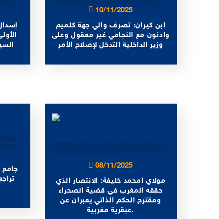
10/11/2025
ابن كيران: تصرف والي جهة كلميم
إسدال 
وادنون مع النجامي غير معقول وعلى
الأول
وزير الداخلية التدخل لإصلاح الأمر
السي
08/11/2025
جامع 
تراجع
مولاي امحمد خليفة: الانتصار الذي
حققه المغرب في قضية الصحراء
ومقترح الحكم الذاتي يعبران عن
عبقرية مغربية.