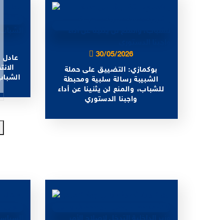
30/05/2026
عادل ا
الان
بوكمازي: التضييق على حملة
الشباب
الشبيبة رسالة سلبية ومحبطة
للشباب، والمنع لن يثنينا عن أداء
واجبنا الدستوري