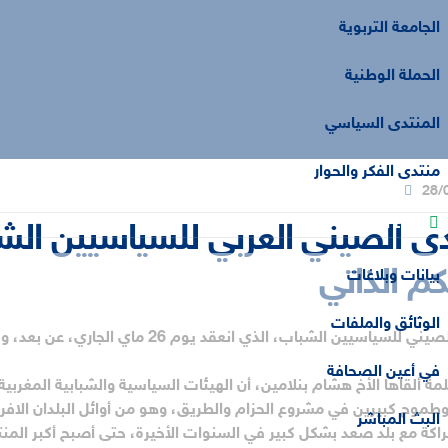
الجامعة التربوية
الحملة الوطنية
المنتدى السياسي
منتدى الفكر والحوار
28/
فضاء الإعلام
دى الصيني العربي للسياسيين ال
م الذاتي
بيانات وبلاغات
الوثائق والملفات
شاركت شبيبة العدالة والتنمية في أشغال المنتدى الصي
في أعين الصحافة
كلمة ألقاها الأخ هشام بنلامين، أن الهيئات السياسية والشبابية المغر
البث المباشر
شراكة مع بلد صعد بشكل كبير في السنوات الأخيرة، حتى أصبح أكبر المن