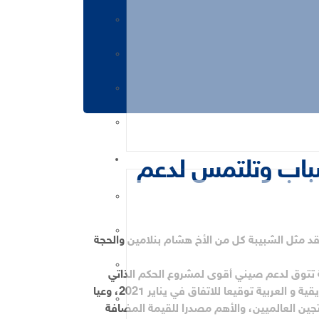
شباب وتلتمس لدعم
ني للسياسيين الشباب، الذي انعقد يوم 26 ماي الجاري، عن بعد، وقد مثل الشبيبة كل من الأخ هشام بنلامين والحجة
بية تتوق لدعم صيني أقوى لمشروع الحكم الذاتي
للأقاليم الصحراوية، مبرزة أن المغرب انخرط بإيجابية وطموح كبيرين في مشروع الحزام والطريق، وهو من أوائل البلدان الافريقية و العربية توقيعا للاتفاق في يناير 2021، وعيا
تجين العالميين، والأهم مصدرا للقيمة المضافة