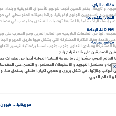
مقالات الرأي
حيوي و تاريخه، يفتح للصين أذرعه للولوج للأسواق الافريقية و بلدان
الاوربيين و الاسيويين للولوج لإفريقيا، ورائدا بمينائه المتوسطي في ح
القناة الإلكترونية
 عبر إنشاء اليات تنفيذية لمتابعة توصيات المنتدى بما يصب في مصلح
الإذاعة JJD FM
مة، لها من العلاقات التاريخية مع العالم العربي ومع المغرب على وج
لى قاعدة حفظ الذاكرة المشتركة التي يشكل فيها طريق الحرير و الرحا
مواقع شبابية
نية المشتركة ومبادئ التعاون جنوب جنوب أسسا برغماتية لتيسير التعاون
 العالم اليوم، مشيراً إلى ما تعرفه الساحة الدولية أخيراً من تطورات خ
فلسطينية و مسلسل التهويد و الاستيطان المستمر، و التعدي على المقدس
X
على موكب جنازتها، في شكل بربري و همجي لكيان احتلالي يستحق منا، و 
و العالم العربي
موريتانيا… خيرون: