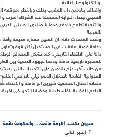
والتكنولوجيا العالية.
وأضاف بنلامين، أن المغرب بذلك وبالنظر لموقعه ال
الصيني جيدا، البوابة المفضلة عند الشركاء العرب و 
والتنمية تطمح بالدفع قدما بالمنتدى الصيني العربي
العربية.
وشدد المتحدث ذاته، أن الصين حضارة قديمة وأمة عظي
دعامة قوية لعلاقات في المستقبل أكثر قوة وتعاون ع
دالة على الالتقاء التاريخي، كما تشكل المصالح الوط
لمسيرة تاريخية حافلة ودعما لجهود التنمية بين الطرفين الصديقين على قاعدة رابح رابح.
من جانب آخر، عرّج بنلامين على التحديات التي يعيشها
العدوانية القائمة للاحتلال الإسرائيلي للأراضي ال
حلقاته اغتيال الصحفية شيرين أبو عاقلة و الاعتداء 
الداعم للقضية الفلسطينية وقضايا التحرر في افريقيا 
خيرون يكتب: الأزمة قائمة… والحكومة نائمة
الخبر التالي