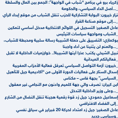
زكرياء برو في برنامج “شباب في الواجهة”: الجمع بين المال والسلطة
أصل الداء السياسي، والحكومة...
نزار خيرون: البوابة التشاركية للحزب تنقل الشباب من موقع إبداء الرأي
إلى موقع صناعة القرار...
عادل الصغير: التسجيل في اللوائح الانتخابية مدخل أساسي لتمكين
الشباب ومواجهة سياسات التيئيس
بوكمازي: التضييق على حملة الشبيبة رسالة سلبية ومحبطة للشباب،
والمنع لن يثنينا عن أداء واجبنا...
نبيل الشيخي يكتب: عذرا أيتها الشبيبة!.. خوارزميات الداخلية لا تقبل
فعالياتكم الميدانية
خيرون: أزمة التواصل السياسي تعرقل فعالية الأحزاب المغربية
إسدال الستار على فعاليات الدورة الأولى من “أكاديمية جيل للتأهيل
السياسي” بجهة فاس – مكناس
ابن كيران: تصرف والي جهة كلميم وادنون مع النجامي غير معقول
وعلى وزير الداخلية التدخل...
إسماعيل حمودي: جيل زد قوة رقمية هجينة تنقل النضال من الشارع
إلى الفضاء الافتراضي
عادل الصغير: جيل زد امتداد لحركة 20 فبراير في سياق نفسي
وسياسي جديد