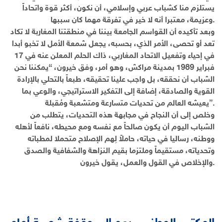
يستلزم منا كشباب عربي وإسلامي، أن نكون، أكثر قوة واتحاداً
وعزيمة، معتبرا أنه لا خير في تفرقة مهما كان سببها.
وبعد تأكيده أن القواسم الجامعة بيننا في منطقتنا المغاربة لا تكاد
تعد أو تحصى، الأمر الذي، بحسبه، يجعل شمعة الأمل لا تخبو أبدا
في إحياء وتفعيل الاتحاد المغاربي، ذاك الحلم المعلن عنه في 17
فبراير 1989 بمدينة مراكش، وهو أمر، وفق خيرون، “يمكننا نحن
الشباب أن نحققه، بل واجب علينا تحقيقه، طبعاً بالتحلي بالإرادة
القوية والصادقة، إضافة إلى التفكير الاستراتيجي، والوعي بما
يعيشه العالم من تحديات متسارعة ومتشعبة ومُقبلة”.
وخلص إلى أن النجاح في مجابهة هذه التحديات، يتطلب من
الشباب اليوم أن يكون صالحاً مع نفسه ومع محيطه، نافعاً لأهله
ووطنه، رساليا في حياته، حاملاً لِهم الإصلاح متحملا لمطباته
وتحدياته، مستقيماً وملتزما بقيم النزاهة والشفافية والصدق
والإخلاص في القول والعمل، يقول خيرون.