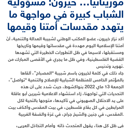
موريتانيا… خيرون: مسؤولية
الشباب كبيرة في مواجهة ما
يتهدد مقدسات أمتنا وقيمها
أكد نزار خيرون، عضو المكتب الوطني لشبيبة العدالة والتنمية، أنّ
أمتنا الإسلامية اليوم مهددة في مقدساتها وقيمها وتاريخها
ومستقبلها، لاسيما في ظل التطورات الخطيرة التي تشهدها
القضية الفلسطينية، وفي ظل ما يجري في الأقصى المبارك من
تهويد وتدنيس.
جاء ذلك في كلمة لخيرون باسم شبيبة “المصباح”، ألقاها
بالمؤتمر الخامس للمنظمة الشبابية للإصلاح والتنمية “تواصل”،
الجمعة 13 ماي 2022 بنواكشوط، حيث شدد على أن هذه
التحديات التي تواجهنا، زاد استشهاد الاعلامية شيرين أبو عاقلة
على يد الاحتلال الصهيوني في تأكيدها، متوجها بالتحية لكل
المرابطين في كل بقاع فلسطين، في بيت المقدس وأكناف بيت
المقدس، في جنين والشيخ جراح، في غزة والضفة الغربية.
في ظل كل هذا، يقول المتحدث ذاته وأمام التخاذل العربي،