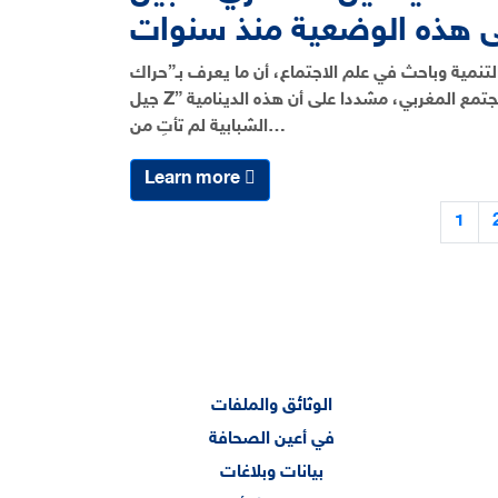
ى هذه الوضعية منذ سنوات
تنمية وباحث في علم الاجتماع، أن ما يعرف بـ”حراك
جيل Z” يمثل تعبيرًا عن وعي جماعي جديد وتحول ثقافي عميق داخل المجتمع المغربي، مشددا على أن هذه الدينامية
الشبابية لم تأتِ من…
Learn more
1
الوثائق والملفات
في أعين الصحافة
بيانات وبلاغات