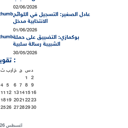
02/06/2026
عادل الصغير: التسجيل في اللوائح
الانتخابية مدخل
01/06/2026
بوكمازي: التضييق على حملة
الشبيبة رسالة سلبية
30/05/2026
تقويم :
د
س
ج
خ
أرب
ث
1
2
4
5
6
7
8
9
11
12
13
14
15
16
18
19
20
21
22
23
25
26
27
28
29
30
أغسطس 2026