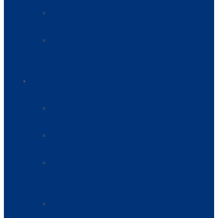
المنتدى
السياسي
منتدى
الفكر
والحوار
فضاء
الإعلام
بيانات
وبلاغات
الوثائق
والملفات
في
أعين
الصحافة
البث
المباشر