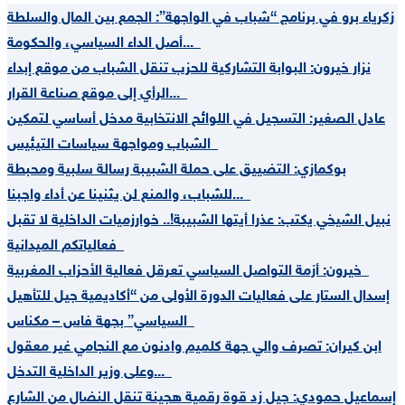
زكرياء برو في برنامج “شباب في الواجهة”: الجمع بين المال والسلطة
أصل الداء السياسي، والحكومة...
نزار خيرون: البوابة التشاركية للحزب تنقل الشباب من موقع إبداء
الرأي إلى موقع صناعة القرار...
عادل الصغير: التسجيل في اللوائح الانتخابية مدخل أساسي لتمكين
الشباب ومواجهة سياسات التيئيس
بوكمازي: التضييق على حملة الشبيبة رسالة سلبية ومحبطة
للشباب، والمنع لن يثنينا عن أداء واجبنا...
نبيل الشيخي يكتب: عذرا أيتها الشبيبة!.. خوارزميات الداخلية لا تقبل
فعالياتكم الميدانية
خيرون: أزمة التواصل السياسي تعرقل فعالية الأحزاب المغربية
إسدال الستار على فعاليات الدورة الأولى من “أكاديمية جيل للتأهيل
السياسي” بجهة فاس – مكناس
ابن كيران: تصرف والي جهة كلميم وادنون مع النجامي غير معقول
وعلى وزير الداخلية التدخل...
إسماعيل حمودي: جيل زد قوة رقمية هجينة تنقل النضال من الشارع