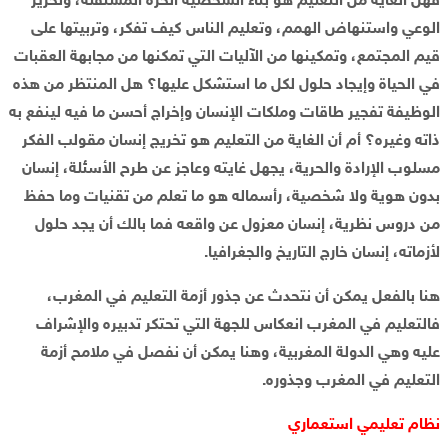
فهل الغاية من التعليم هو بناء الشخصية الحرة المستقلة، وتحرير
الوعي واستنهاض الهمم، وتعليم الناس كيف تفكر، وتربيتها على
قيم المجتمع، وتمكينها من الآليات التي تمكنها من مجابهة العقبات
في الحياة وإيجاد حلول لكل ما استشكل عليها؟ هل المنتظر من هذه
الوظيفة تفجير طاقات وملكات الإنسان وإخراج أحسن ما فيه لينفع به
ذاته وغيره؟ أم أن الغاية من التعليم هو تخريج إنسان مقولب الفكر
مسلوب الإرادة والحرية، يجهل غايته وعاجز عن طرح الأسئلة، إنسان
بدون هوية ولا شخصية، رأسماله هو ما تعلم من تقنيات وما حفظ
من دروس نظرية، إنسان معزول عن واقعه فما بالك أن يجد حلول
لأزماته، إنسان خارج التاريخ والجغرافيا.
هنا بالفعل يمكن أن نتحدث عن جذور أزمة التعليم في المغرب،
فالتعليم في المغرب انعكاس للجهة التي تحتكر تدبيره والإشراف
عليه وهي الدولة المغربية، وهنا يمكن أن نفصل في ملامح أزمة
التعليم في المغرب وجذوره.
نظام تعليمي استعماري