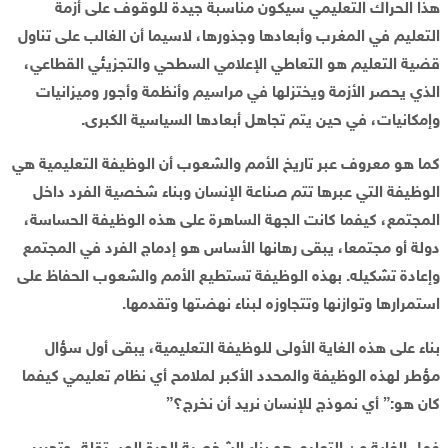
هذا الحراك التعليمي سيكون مناسبة جيدة للوقوف على أزمة
التعليم في المغرب وأبعادها وجذورها، لاسيما أن الغالب على تناول
قضية التعليم هو التعاطي الإعلامي السطحي والتجزيئي القطاعي،
الذي يحصر الأزمة ويختزلها في مراسيم وأنظمة وأجور وميزانيات
وإمكانيات، في حين يتم تجاهل أبعادها السياسية الكبرى.
كما هو معروف عبر تاريخ الأمم والشعوب أن الوظيفة التعليمية هي
الوظيفة التي عبرها تتم صناعة الإنسان وبناء شخصية الفرد داخل
المجتمع، كيفما كانت الجهة الساهرة على هذه الوظيفة الحساسة،
دولة أو مجتمعا، يبقى رهانها الأساس هو إدماج الفرد في المجتمع
وإعادة تشكيله. بهذه الوظيفة تستطيع الأمم والشعوب الحفاظ على
استمرارها وتوازنها وتتجاوزه لبناء نهضتها وتقدمها.
بناء على هذه الغاية الأولى للوظيفة التعليمية، يبقى أول سؤال
مؤطر لهذه الوظيفة والمحدد الأكبر لملامح أي نظام تعليمي كيفما
كان هو:” أي نموذج للإنسان نريد أن نخرج؟”