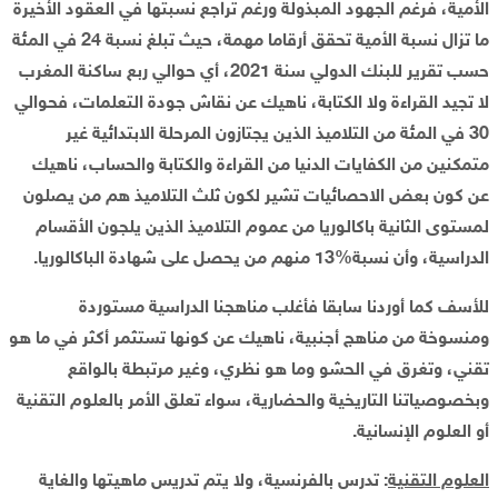
الأمية، فرغم الجهود المبذولة ورغم تراجع نسبتها في العقود الأخيرة
ما تزال نسبة الأمية تحقق أرقاما مهمة، حيث تبلغ نسبة 24 في المئة
حسب تقرير للبنك الدولي سنة 2021، أي حوالي ربع ساكنة المغرب
لا تجيد القراءة ولا الكتابة، ناهيك عن نقاش جودة التعلمات، فحوالي
30 في المئة من التلاميذ الذين يجتازون المرحلة الابتدائية غير
متمكنين من الكفايات الدنيا من القراءة والكتابة والحساب، ناهيك
عن كون بعض الاحصائيات تشير لكون ثلث التلاميذ هم من يصلون
لمستوى الثانية باكالوريا من عموم التلاميذ الذين يلجون الأقسام
الدراسية، وأن نسبة%13 منهم من يحصل على شهادة الباكالوريا.
للأسف كما أوردنا سابقا فأغلب مناهجنا الدراسية مستوردة
ومنسوخة من مناهج أجنبية، ناهيك عن كونها تستثمر أكثر في ما هو
تقني، وتغرق في الحشو وما هو نظري، وغير مرتبطة بالواقع
وبخصوصياتنا التاريخية والحضارية، سواء تعلق الأمر بالعلوم التقنية
أو العلوم الإنسانية.
العلوم التقنية
: تدرس بالفرنسية، ولا يتم تدريس ماهيتها والغاية