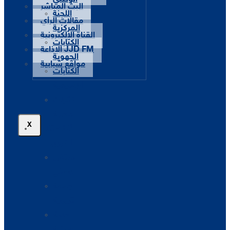
البث المباشر
اللجنة
مقالات الرأي
المركزية
القناة الإلكترونية
الكتابات
الإذاعة JJD FM
الجهوية
مواقع شبابية
الكتابات
الإقليمية
الكتابات
المحلية
X
أنشطتنا
الكبرى
الملتقى
الوطني
الجامعة
التربوية
الحملة
الوطنية