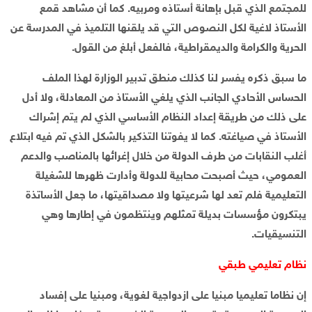
للمجتمع الذي قبل بإهانة أستاذه ومربيه. كما أن مشاهد قمع
الأستاذ لاغية لكل النصوص التي قد يلقنها التلميذ في المدرسة عن
الحرية والكرامة والديمقراطية، فالفعل أبلغ من القول.
ما سبق ذكره يفسر لنا كذلك منطق تدبير الوزارة لهذا الملف
الحساس الأحادي الجانب الذي يلغي الأستاذ من المعادلة، ولا أدل
على ذلك من طريقة إعداد النظام الأساسي الذي لم يتم إشراك
الأستاذ في صياغته. كما لا يفوتنا التذكير بالشكل الذي تم فيه ابتلاع
أغلب النقابات من طرف الدولة من خلال إغرائها بالمناصب والدعم
العمومي، حيث أصبحت محابية للدولة وأدارت ظهرها للشغيلة
التعليمية فلم تعد لها شرعيتها ولا مصداقيتها، ما جعل الأساتذة
يبتكرون مؤسسات بديلة تمثلهم وينتظمون في إطارها وهي
التنسيقيات.
نظام تعليمي طبقي
إن نظاما تعليميا مبنيا على ازدواجية لغوية، ومبنيا على إفساد