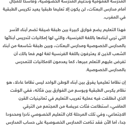
المدرسة العمومية وتدعيم المدرسة الخصوصية، وفاسحا للمجال
أمام مدارس البعثات، لن يكون إلا تعليما طبقيا يعيد تكريس الطبقية
في المغرب.
فهذا التعليم يضع فوارق كبيرة بين طبقة ضيقة تضم أبناء الأسر
التي تربي أبناءها باللغة الفرنسية، والتي لها إمكانيات لتدريس أبنائها
بالمدارس الخصوصية ومدارس البعثات، وبين طبقة شاسعة من أبناء
الشعب الذين لا يعترفون باللغة الفرنسية لغة لهم فما بالك أن
تفرض عليهم التعلم عبرها، كما يعدمون الامكانيات للتمدرس
بالمدارس الخصوصية.
إن نظاما تعليميا يفرق بين أبناء الوطن الواحد ليس نظاما عادلا، هو
نظام يكرس الطبقية ويوسع من الفوارق بين فئاته، ففي الوقت
الذي انطلقت فيه عملية تعريب التعليم في ثمانينيات القرن
الماضي، استطاعت فئات عريضة من المجتمع من الترقي
الاجتماعي، وفي تلك المرحلة كان التعليم الخصوصي نادرا ومحدودا
جدا، أما الآن فقد تنامت المدارس الخصوصية على حساب المدارس