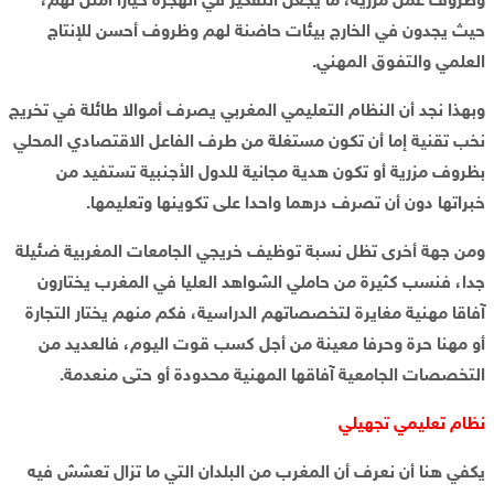
وظروف عمل مزرية، ما يجعل التفكير في الهجرة خيارا أمثل لهم،
حيث يجدون في الخارج بيئات حاضنة لهم وظروف أحسن للإنتاج
العلمي والتفوق المهني.
وبهذا نجد أن النظام التعليمي المغربي يصرف أموالا طائلة في تخريج
نخب تقنية إما أن تكون مستغلة من طرف الفاعل الاقتصادي المحلي
بظروف مزرية أو تكون هدية مجانية للدول الأجنبية تستفيد من
خبراتها دون أن تصرف درهما واحدا على تكوينها وتعليمها.
ومن جهة أخرى تظل نسبة توظيف خريجي الجامعات المغربية ضئيلة
جدا، فنسب كثيرة من حاملي الشواهد العليا في المغرب يختارون
آفاقا مهنية مغايرة لتخصصاتهم الدراسية، فكم منهم يختار التجارة
أو مهنا حرة وحرفا معينة من أجل كسب قوت اليوم، فالعديد من
التخصصات الجامعية آفاقها المهنية محدودة أو حتى منعدمة.
نظام تعليمي تجهيلي
يكفي هنا أن نعرف أن المغرب من البلدان التي ما تزال تعشش فيه