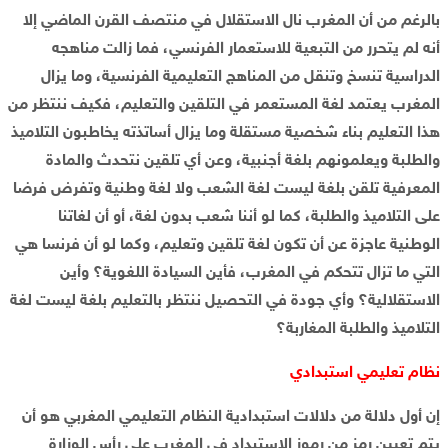
بالرغم من أن المغرب نال الاستقلال في منتصف القرن الماضي إلا
أنه لم يتحرر من التبعية للاستعمار الفرنسي، فما زالت مناهجه
الدراسية تنسخ وتنقل من المناهج التعليمية الفرنسية، وما يزال
المغرب يعتمد لغة المستعمر في التلقين والتعليم، فكيف ننتظر من
هذا التعليم بناء شخصية مستقلة وما يزال أساتذته يخاطبون التلاميذ
والطلبة ويعلمونهم بلغة أجنبية، وعن أي تلقين نتحدث والمادة
المعرفية تلقن بلغة ليست لغة الشعب ولا لغة وطنية وتفرض فرضا
على التلاميذ والطلبة، كما لو أننا شعب بدون لغة، أو أن لغاتنا
الوطنية عاجزة عن أن تكون لغة تلقين وتعليم، وكما لو أن فرنسا هي
التي ما تزال تتحكم في المغرب، فأين السيادة اللغوية؟ وأين
الاستقلالية؟ وأي جودة في التحصيل ننتظر بالتعليم بلغة ليست لغة
التلاميذ والطلبة المغاربة؟
نظام تعليمي استبدادي
إن أول دلالة من دلالات استبدادية النظام التعليمي المغربي هو أن
يتم تعيين رمز من رموز الاستبداد في المغرب على رأس الوزارة