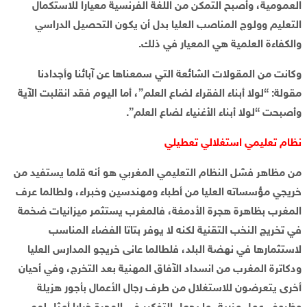
العمومية، وأصبح التمكن من اللغة الفرنسية معيارا للاستكمال
التعليم وولوج المناصب العليا بدل أن يكون التحصيل الدراسي
والكفاءة العلمية هي المعيار في ذلك.
وكانت من المقولات الشائعة التي سمعناها عن آبائنا وأجدادنا
مقولة: “لولا أبناء الفقراء لضاع العلم”، أما اليوم فقد انقلبت الآية
وأصبحت “لولا أبناء الأغنياء لضاع العلم”.
نظام تعليمي استغلالي تعطيلي
من مظاهر فشل النظام التعليمي المغربي هو أنه قلما يستفيد من
خريجي مؤسساته العليا من أطباء ومهندسين وخبراء، ولطالما عرف
المغرب بظاهرة هجرة الأدمغة، فالمغرب يستثمر ميزانيات ضخمة
في تخريج النخب التقنية لكنه لا يوفر بتاتا الفضاء المناسب
لاستثمارها في نهضة البلد، فلطالما عانى خريجو المدارس العليا
ودكاترة المغرب من انسداد الآفاق المهنية بعد التخرج، وفي أحيان
أخرى يتعرضون للاستغلال من طرف رجال الأعمال بأجور هزيلة