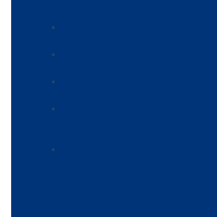
أعين
الصحافة
البث
المباشر
مقالات
الرأي
القناة
الإلكترونية
الإذاعة
JJD
FM
مواقع
شبابية
Facebook
Twitter
Youtube