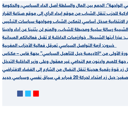
ئح الانتخابية مدخل أساسي لتمكين الشباب ومواجهة سياسات التيئيس
عذرا أيتها الشبيبة!.. خوارزميات الداخلية لا تقبل فعالياتكم الميدانية
خيرون: أزمة التواصل السياسي تعرقل فعالية الأحزاب المغربية
دورة الأولى من “أكاديمية جيل للتأهيل السياسي” بجهة فاس – مكناس
زد قوة رقمية هجينة تنقل النضال من الشارع إلى الفضاء الافتراضي
يل زد امتداد لحركة 20 فبراير في سياق نفسي وسياسي جديد