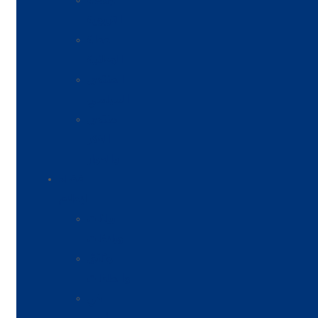
الجامعة
التربوية
الحملة
الوطنية
المنتدى
السياسي
منتدى
الفكر
والحوار
فضاء
الإعلام
بيانات
وبلاغات
الوثائق
والملفات
في