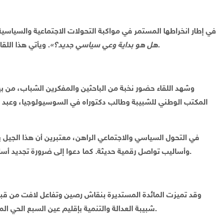
. ويأتي هذا اللقاء ضمن برنامج الشبيبة الرامي إلى تعميق النقاش العمومي حول قضايا الشباب والمواطنة السياسية.
«حراك جيل Z… هل هو بداية وعي سياسي جديد؟»
وشهد اللقاء حضور نخبة من الباحثين والمفكرين الشباب، من ب
المكتب الوطني للشبيبة وطالب دكتوراه في السوسيولوجيا، وعبد ال
وأساليب تواصل رقمية حديثة. كما دعوا إلى ضرورة تجديد أساليب التأطير السياسي والانفتاح على لغة الشباب وثقافته الرقمية، من أجل استعادة الثقة وبناء جسور تفاعل حقيقية بين الأجيال والمؤسسات.
وقد تميزت المائدة المستديرة بنقاش رصين وتفاعل لافت من قبل ا
شبيبة العدالة والتنمية بإقليم عين السبع الحي المحمدي بمواصلة مسار التكوين والتأطير السياسي للشباب باعتبارهم قوة فاعلة في معركة الوعي والإصلاح وبناء مغرب أكثر عدالة وديمقراطية.