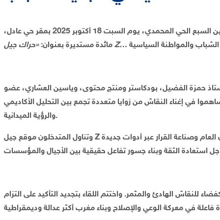
في إطار انخراطها المستمر في مواكبة التحولات الاجتماعية والسياسية التي يعرفها المشهد الوطني، نظمت شبيبة العدالة والتنمية بإقليم عين السبع الحي المحمدي، يوم السبت 18 أكتوبر 2025 بمقر حي عادل،
مائدة مستديرة بعنوان:
لأستاذ حمزة الفضيل، بودكاستر ومنتج محتوى، وياسين العشاري، عضو
موا في إغناء النقاش من زوايا متعددة تجمع بين التحليل الأكاديمي
والرؤية الميدانية.
وتناول المتدخلون موقع جيل Z في التحول السياسي والاجتماعي الراهن، معتبرين أن هذا الجيل يحمل وعياً نقدياً متقدماً، ويعبّر عن رغبة متزايدة في المشاركة في الشأن العام وصناعة القرار عبر أدوات جديدة
 للنقاش الهادئ والمثمر. واختتم اللقاء بتجديد التأكيد على التزام