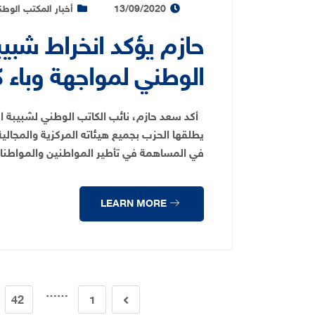
13/09/2020
أخبار المكتب الوط
حازم يؤكد انخراط شبي
الوطني لمواجهة وباء ك
أكد سعد حازم، نائب الكاتب الوطني لشبيبة الع
يطلقها الحزب بجميع هيئاته المركزية والمجالي
في المساهمة في تأطير المواطنين والمواطن
LEARN MORE
……
42
1