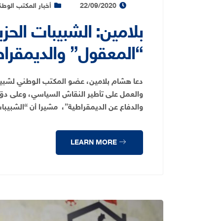
22/09/2020
أخبار المكتب الوط
بلامين: الشبيبات الح
“المعقول” والديمقراطي
دعا هشام بلامين، عضو المكتب الوطني لشبيبة
والعمل على تأطير النقاش السياسي، وعلى د
والدفاع عن الديمقراطية”، مشيرا أن “الشبيب
LEARN MORE