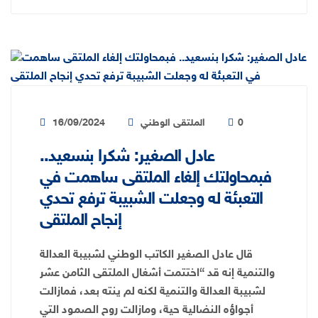
0
الملتقى الوطني
16/09/2024
عادل الصغير: شكرا بنسعيد..
فبمحاولتك إلغاء الملتقى ساهمت في
التعبئة له وجعلت الشبيبة ترفع تحدي
إنجاح الملتقى
قال عادل الصغير الكاتب الوطني لشبيبة العدالة
والتنمية إنه قد “اختتمت أشغال الملتقى الثامن عشر
لشبيبة العدالة والتنمية لكنه لم ينته بعد، فمازالت
أجواؤه النضالية حية، ومازالت روح الصمود التي